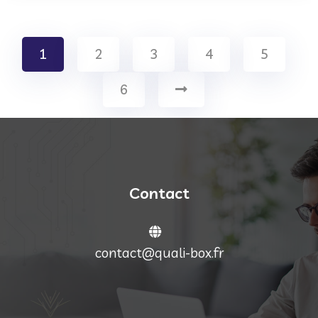
1
2
3
4
5
6
Contact
contact@quali-box.fr