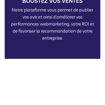
BOOSTEZ VOS VENTES
performances webmarketing, votre ROI et
vos avis et ainsi d’améliorer vos
Notre plateforme vous permet de publier
Notre plateforme vous permet de publier
vos avis et ainsi d’améliorer vos
BOOSTEZ VOS VENTES
performances webmarketing, votre ROI et
de favoriser la recommandation de votre
entreprise.