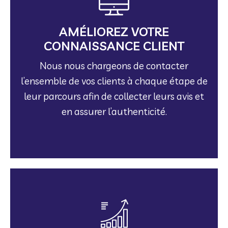
en assurer l’authenticité.
leur parcours afin de collecter leurs avis et
AMÉLIOREZ VOTRE
l’ensemble de vos clients à chaque étape de
CONNAISSANCE CLIENT
Nous nous chargeons de contacter
Nous nous chargeons de contacter
CONNAISSANCE CLIENT
l’ensemble de vos clients à chaque étape de
AMÉLIOREZ VOTRE
leur parcours afin de collecter leurs avis et
en assurer l’authenticité.
performances commerciales.