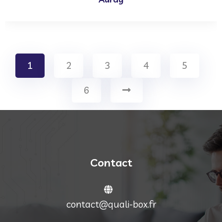
1
2
3
4
5
6
Contact
contact@quali-box.fr