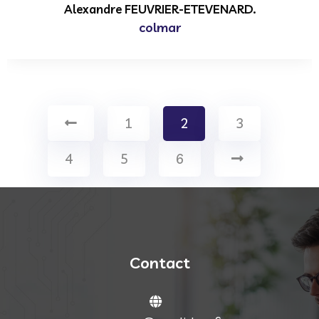
Alexandre FEUVRIER-ETEVENARD.
colmar
1
2
3
4
5
6
Contact