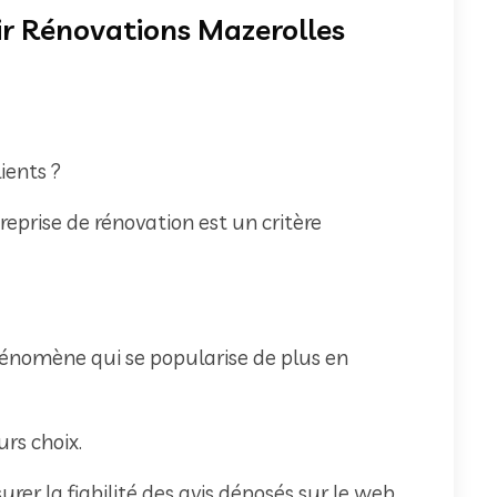
nir Rénovations Mazerolles
lients ?
treprise de rénovation est un critère
énomène qui se popularise de plus en
urs choix.
er la fiabilité des avis déposés sur le web.