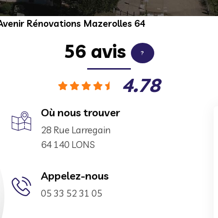
Avenir Rénovations Mazerolles 64
56 avis
?
4.78
Où nous trouver
28 Rue Larregain
64 140 LONS
Appelez-nous
05 33 52 31 05