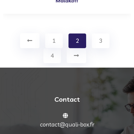
Malakoff
1
2
3
4
Contact
contact@quali-box.fr