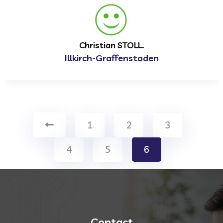
Christian STOLL.
Illkirch-Graffenstaden
1
2
3
4
5
6
Contact