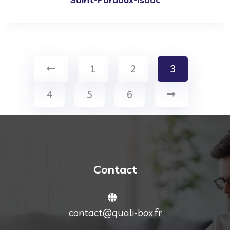
1
2
3
4
5
6
Contact
contact@quali-box.fr