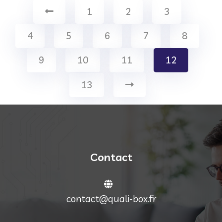
1
2
3
4
5
6
7
8
9
10
11
12
13
Contact
contact@quali-box.fr